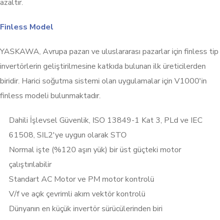
azaltır.
Finless Model
YASKAWA, Avrupa pazarı ve uluslararası pazarlar için finless tip
invertörlerin geliştirilmesine katkıda bulunan ilk üreticilerden
biridir. Harici soğutma sistemi olan uygulamalar için V1000'in
finless modeli bulunmaktadır.
Dahili İşlevsel Güvenlik, ISO 13849-1 Kat 3, PLd ve IEC
61508, SIL2'ye uygun olarak STO
Normal işte (%120 aşırı yük) bir üst güçteki motor
çalıştırılabilir
Standart AC Motor ve PM motor kontrolü
V/f ve açık çevrimli akım vektör kontrolü
Dünyanın en küçük invertör sürücülerinden biri