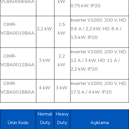
VCBA0006BAA
kW
0,75 kW, IP20
Inverter V1000, 200 V, ND:
CIMR-
1,5
2,2 kW
9,6 A / 2,2 kW, HD: 8 A /
VCBA0010BAA
kW
1,5 kW, IP20
Inverter V1000, 200 V, ND:
CIMR-
2,2
3 kW
12 A / 3 kW, HD: 11 A /
VCBA0012BAA
kW
2,2 kW, IP20
CIMR-
Inverter V1000, 200 V, HD:
4 kW
3 kW
VCBA0018BAA
17,5 A / 4 kW, IP20
Normal
Heavy
Ürün Kodu
Duty
Duty
Açıklama